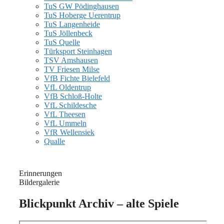
TuS GW Pödinghausen
TuS Hoberge Uerentrup
TuS Langenheide
TuS Jöllenbeck
TuS Quelle
Türksport Steinhagen
TSV Amshausen
TV Friesen Milse
VfB Fichte Bielefeld
VfL Oldentrup
VfB Schloß-Holte
VfL Schildesche
VfL Theesen
VfL Ummeln
VfR Wellensiek
Qualle
Erinnerungen
Bildergalerie
Blickpunkt Archiv – alte Spiele