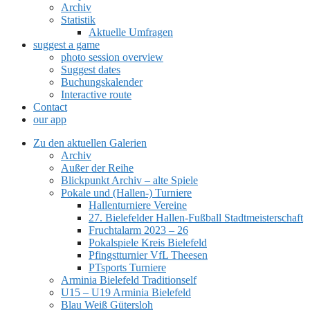
Archiv
Statistik
Aktuelle Umfragen
suggest a game
photo session overview
Suggest dates
Buchungskalender
Interactive route
Contact
our app
Zu den aktuellen Galerien
Archiv
Außer der Reihe
Blickpunkt Archiv – alte Spiele
Pokale und (Hallen-) Turniere
Hallenturniere Vereine
27. Bielefelder Hallen-Fußball Stadtmeisterschaft
Fruchtalarm 2023 – 26
Pokalspiele Kreis Bielefeld
Pfingstturnier VfL Theesen
PTsports Turniere
Arminia Bielefeld Traditionself
U15 – U19 Arminia Bielefeld
Blau Weiß Gütersloh