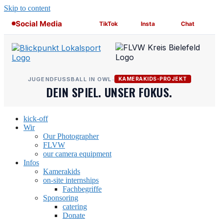
Skip to content
Social Media
TikTok
Insta
Chat
JUGENDFUSSBALL IN OWL
•
KAMERAKIDS-PROJEKT
DEIN SPIEL. UNSER FOKUS.
kick-off
Wir
Our Photographer
FLVW
our camera equipment
Infos
Kamerakids
on-site internships
Fachbegriffe
Sponsoring
catering
Donate