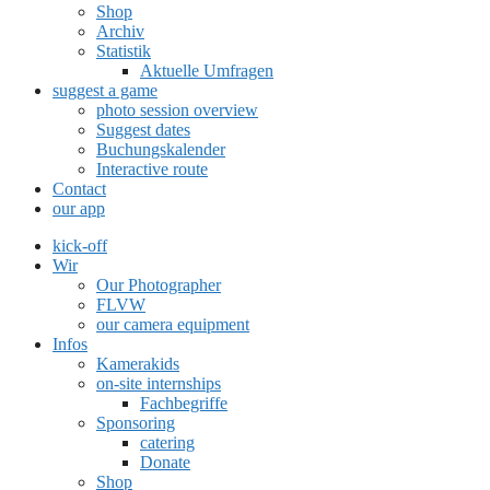
Shop
Archiv
Statistik
Aktuelle Umfragen
suggest a game
photo session overview
Suggest dates
Buchungskalender
Interactive route
Contact
our app
kick-off
Wir
Our Photographer
FLVW
our camera equipment
Infos
Kamerakids
on-site internships
Fachbegriffe
Sponsoring
catering
Donate
Shop