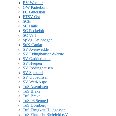
BV Werther
GW Paderborn
FC Gütersloh
FTSV Ost
SCB
SC Halle
SC Peckeloh
SC Verl
SpVg. Steinhagen
SuK Canlar
SV Avenwedde
SV Eidinghausen-Werste
SV Gadderbaum
SV Heepen
SV Rödinghausen
SV Spexard
SV Ubbedissen
SV Werl-Aspe
TuS Asemissen
TuS Brake
TuS Brake
TuS 08 Senne I
TuS Dornberg
TuS Einigkeit Hillegossen
TuS Eintracht Bielefeld e.V.