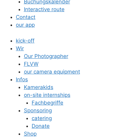
Buchungskalender
Interactive route
Contact
our app
kick-off
Wir
Our Photographer
FLVW
our camera equipment
Infos
Kamerakids
on-site internships
Fachbegriffe
Sponsoring
catering
Donate
Shop