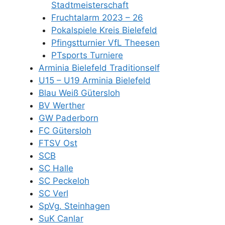
Stadtmeisterschaft
Fruchtalarm 2023 – 26
Pokalspiele Kreis Bielefeld
Pfingstturnier VfL Theesen
PTsports Turniere
Arminia Bielefeld Traditionself
U15 – U19 Arminia Bielefeld
Blau Weiß Gütersloh
BV Werther
GW Paderborn
FC Gütersloh
FTSV Ost
SCB
SC Halle
SC Peckeloh
SC Verl
SpVg. Steinhagen
SuK Canlar