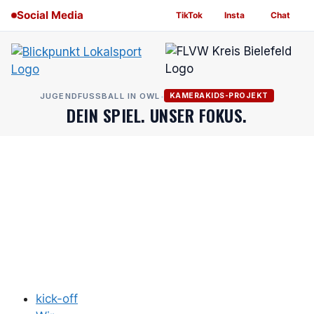
Skip
Social Media
TikTok
Insta
Chat
to
content
JUGENDFUSSBALL IN OWL
•
KAMERAKIDS-PROJEKT
DEIN SPIEL. UNSER FOKUS.
kick-off