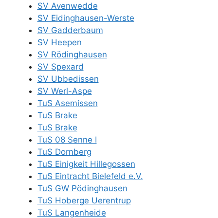
SV Avenwedde
SV Eidinghausen-Werste
SV Gadderbaum
SV Heepen
SV Rödinghausen
SV Spexard
SV Ubbedissen
SV Werl-Aspe
TuS Asemissen
TuS Brake
TuS Brake
TuS 08 Senne I
TuS Dornberg
TuS Einigkeit Hillegossen
TuS Eintracht Bielefeld e.V.
TuS GW Pödinghausen
TuS Hoberge Uerentrup
TuS Langenheide