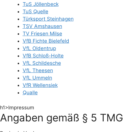
TuS Jöllenbeck
TuS Quelle
Türksport Steinhagen
TSV Amshausen
TV Friesen Milse
VfB Fichte Bielefeld
VfL Oldentrup
VfB Schloß-Holte
VfL Schildesche
VfL Theesen
VfL Ummeln
VfR Wellensiek
Qualle
h1>Impressum
Angaben gemäß § 5 TMG