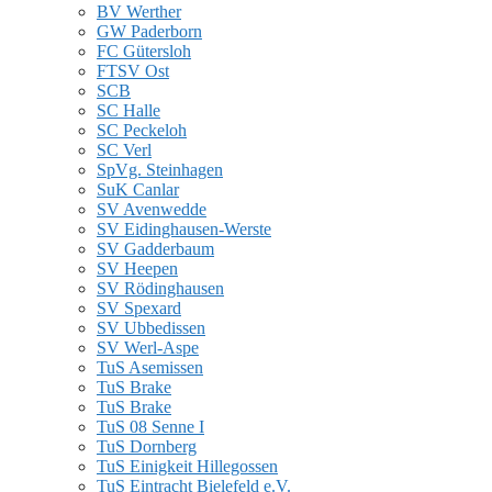
BV Werther
GW Paderborn
FC Gütersloh
FTSV Ost
SCB
SC Halle
SC Peckeloh
SC Verl
SpVg. Steinhagen
SuK Canlar
SV Avenwedde
SV Eidinghausen-Werste
SV Gadderbaum
SV Heepen
SV Rödinghausen
SV Spexard
SV Ubbedissen
SV Werl-Aspe
TuS Asemissen
TuS Brake
TuS Brake
TuS 08 Senne I
TuS Dornberg
TuS Einigkeit Hillegossen
TuS Eintracht Bielefeld e.V.