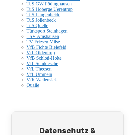
TuS GW Pödinghausen
TuS Hoberge Uerentrup
TuS Langenheide
TuS Jöllenbeck
TuS Quelle
Türksport Steinhagen
TSV Amshausen
TV Friesen Milse
VfB Fichte Bielefeld
VfL Oldentrup
VfB Schloß-Holte
VfL Schildesche
VfL Theesen
VfL Ummeln
VfR Wellensiek
Qualle
Datenschutz &