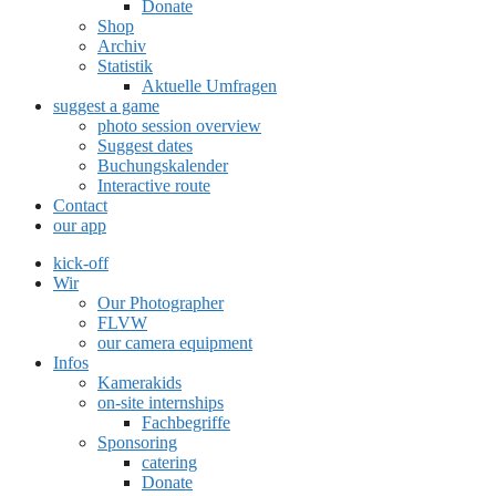
Donate
Shop
Archiv
Statistik
Aktuelle Umfragen
suggest a game
photo session overview
Suggest dates
Buchungskalender
Interactive route
Contact
our app
kick-off
Wir
Our Photographer
FLVW
our camera equipment
Infos
Kamerakids
on-site internships
Fachbegriffe
Sponsoring
catering
Donate