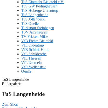
TuS Eintracht Bielefeld e.V.
TuS GW Pödinghausen
TuS Hoberge Uerentrup
TuS Langenheide
TuS Jöllenbeck
TuS Quelle
Türksport Steinhagen
TSV Amshausen
TV Friesen Milse
VfB Fichte Bielefeld
VfL Oldentrup
VfB Schloß-Holte
VfL Schildesche
VfL Theesen
VfL Ummeln
VfR Wellensiek
Qualle
TuS Langenheide
Bildergalerie
TuS Langenheide
Zum Shop