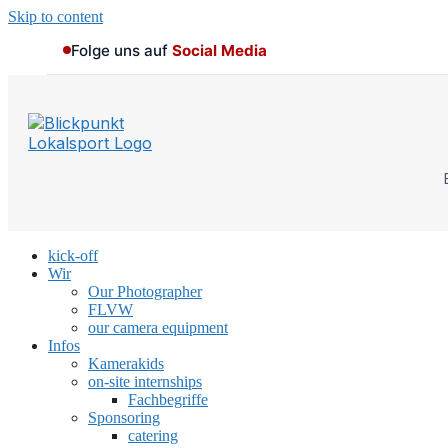
Skip to content
Folge uns auf
Social Media
kick-off
Wir
Our Photographer
FLVW
our camera equipment
Infos
Kamerakids
on-site internships
Fachbegriffe
Sponsoring
catering