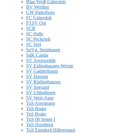
Blau Weiß Gütersloh
BV Werther
GW Paderborn
FC Gütersloh
FTSV Ost
SCB
SC Halle
SC Peckeloh
SC Verl
SpVg. Steinhagen
SuK Canlar
SV Avenwedde
SV Eidinghausen-Werste
SV Gadderbaum
SV Heepen
SV Rödinghausen
SV Spexard
SV Ubbedissen
SV Werl-Aspe
TuS Asemissen
TuS Brake
TuS Brake
TuS 08 Senne I
TuS Dornberg
TuS Einigkeit Hillegossen