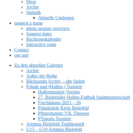
Shop
Archiv
Statistik
Aktuelle Umfragen
suggest a game
photo session overview
Suggest dates
Buchungskalender
Interactive route
Contact
our app
Zu den aktuellen Galerien
Archiv
Außer der Reihe
Blickpunkt Archiv – alte Spiele
Pokale und (Hallen-) Turniere
Hallenturniere Vereine
27. Bielefelder Hallen-Fußball Stadtmeisterschaft
Fruchtalarm 2023 – 26
Pokalspiele Kreis Bielefeld
Pfingstturnier VfL Theesen
PTsports Turniere
Arminia Bielefeld Traditionself
U15 – U19 Arminia Bielefeld