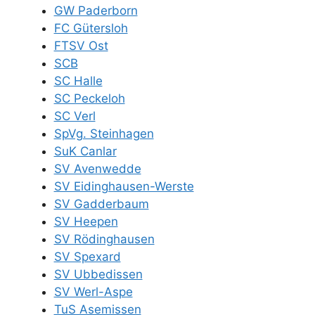
GW Paderborn
FC Gütersloh
FTSV Ost
SCB
SC Halle
SC Peckeloh
SC Verl
SpVg. Steinhagen
SuK Canlar
SV Avenwedde
SV Eidinghausen-Werste
SV Gadderbaum
SV Heepen
SV Rödinghausen
SV Spexard
SV Ubbedissen
SV Werl-Aspe
TuS Asemissen