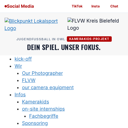
Skip
Social Media
TikTok
Insta
Chat
to
content
JUGENDFUSSBALL IN OWL
•
KAMERAKIDS-PROJEKT
DEIN SPIEL. UNSER FOKUS.
kick-off
Wir
Our Photographer
FLVW
our camera equipment
Infos
Kamerakids
on-site internships
Fachbegriffe
Sponsoring