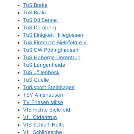
TuS Brake
TuS Brake
TuS 08 Senne I
TuS Dornberg
TuS Einigkeit Hillegossen
TuS Eintracht Bielefeld e.V.
TuS GW Pödinghausen
TuS Hoberge Uerentrup
TuS Langenheide
TuS Jöllenbeck
TuS Quelle
Türksport Steinhagen
TSV Amshausen
TV Friesen Milse
VfB Fichte Bielefeld
VfL Oldentrup
VfB Schloß-Holte
VfL Schildesche