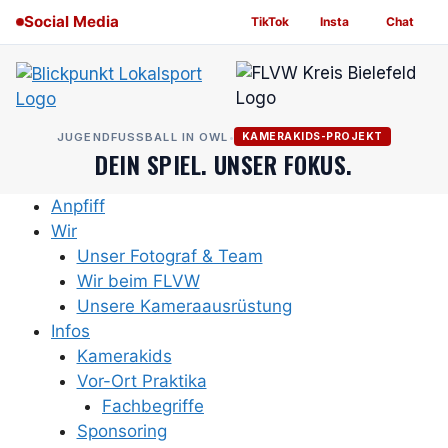
Zum
Social Media
TikTok
Insta
Chat
Inhalt
springen
JUGENDFUSSBALL IN OWL
•
KAMERAKIDS-PROJEKT
DEIN SPIEL. UNSER FOKUS.
Anpfiff
Wir
Unser Fotograf & Team
Wir beim FLVW
Unsere Kameraausrüstung
Infos
Kamerakids
Vor-Ort Praktika
Fachbegriffe
Sponsoring