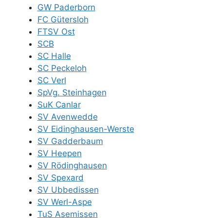
GW Paderborn
FC Gütersloh
FTSV Ost
SCB
SC Halle
SC Peckeloh
SC Verl
SpVg. Steinhagen
SuK Canlar
SV Avenwedde
SV Eidinghausen-Werste
SV Gadderbaum
SV Heepen
SV Rödinghausen
SV Spexard
SV Ubbedissen
SV Werl-Aspe
TuS Asemissen