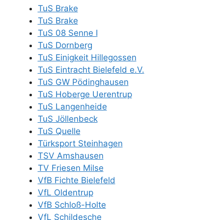
TuS Brake
TuS Brake
TuS 08 Senne I
TuS Dornberg
TuS Einigkeit Hillegossen
TuS Eintracht Bielefeld e.V.
TuS GW Pödinghausen
TuS Hoberge Uerentrup
TuS Langenheide
TuS Jöllenbeck
TuS Quelle
Türksport Steinhagen
TSV Amshausen
TV Friesen Milse
VfB Fichte Bielefeld
VfL Oldentrup
VfB Schloß-Holte
VfL Schildesche