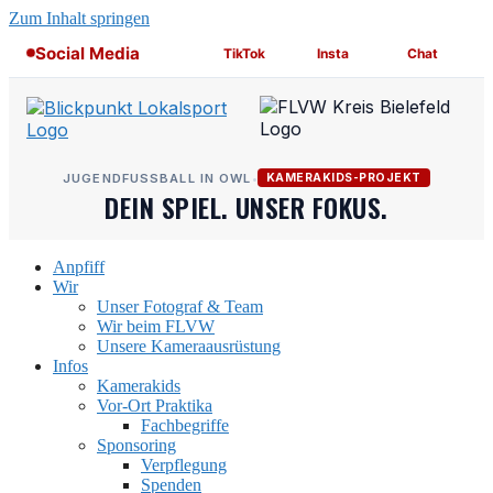
Zum Inhalt springen
Social Media
TikTok
Insta
Chat
JUGENDFUSSBALL IN OWL
•
KAMERAKIDS-PROJEKT
DEIN SPIEL. UNSER FOKUS.
Anpfiff
Wir
Unser Fotograf & Team
Wir beim FLVW
Unsere Kameraausrüstung
Infos
Kamerakids
Vor-Ort Praktika
Fachbegriffe
Sponsoring
Verpflegung
Spenden