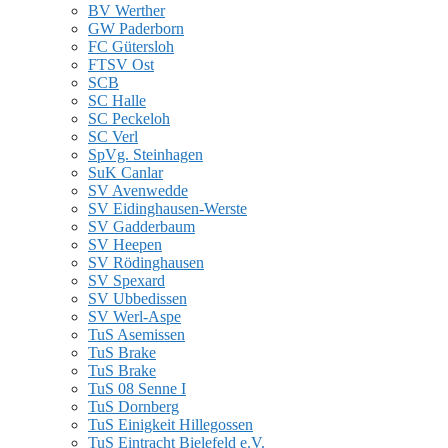
BV Werther
GW Paderborn
FC Gütersloh
FTSV Ost
SCB
SC Halle
SC Peckeloh
SC Verl
SpVg. Steinhagen
SuK Canlar
SV Avenwedde
SV Eidinghausen-Werste
SV Gadderbaum
SV Heepen
SV Rödinghausen
SV Spexard
SV Ubbedissen
SV Werl-Aspe
TuS Asemissen
TuS Brake
TuS Brake
TuS 08 Senne I
TuS Dornberg
TuS Einigkeit Hillegossen
TuS Eintracht Bielefeld e.V.