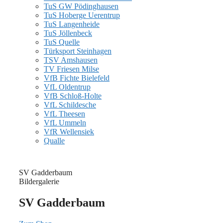
TuS GW Pödinghausen
TuS Hoberge Uerentrup
TuS Langenheide
TuS Jöllenbeck
TuS Quelle
Türksport Steinhagen
TSV Amshausen
TV Friesen Milse
VfB Fichte Bielefeld
VfL Oldentrup
VfB Schloß-Holte
VfL Schildesche
VfL Theesen
VfL Ummeln
VfR Wellensiek
Qualle
SV Gadderbaum
Bildergalerie
SV Gadderbaum