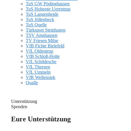
TuS GW Pödinghausen
TuS Hoberge Uerentrup
TuS Langenheide
TuS Jöllenbeck
TuS Quelle
Türksport Steinhagen
TSV Amshausen
TV Friesen Milse
VfB Fichte Bielefeld
VfL Oldentrup
VfB Schloß-Holte
VfL Schildesche
VfL Theesen
VfL Ummeln
VfR Wellensiek
Qualle
Unterstützung
Spenden
Eure Unterstützung