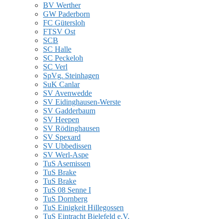
BV Werther
GW Paderborn
FC Gütersloh
FTSV Ost
SCB
SC Halle
SC Peckeloh
SC Verl
SpVg. Steinhagen
SuK Canlar
SV Avenwedde
SV Eidinghausen-Werste
SV Gadderbaum
SV Heepen
SV Rödinghausen
SV Spexard
SV Ubbedissen
SV Werl-Aspe
TuS Asemissen
TuS Brake
TuS Brake
TuS 08 Senne I
TuS Dornberg
TuS Einigkeit Hillegossen
TuS Eintracht Bielefeld e.V.