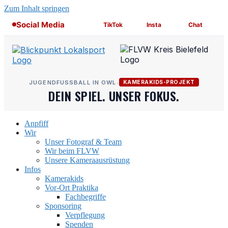
Zum Inhalt springen
Social Media
TikTok
Insta
Chat
JUGENDFUSSBALL IN OWL
•
KAMERAKIDS-PROJEKT
DEIN SPIEL. UNSER FOKUS.
Anpfiff
Wir
Unser Fotograf & Team
Wir beim FLVW
Unsere Kameraausrüstung
Infos
Kamerakids
Vor-Ort Praktika
Fachbegriffe
Sponsoring
Verpflegung
Spenden