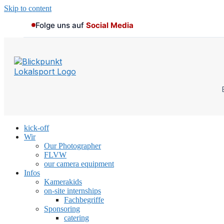
Skip to content
Folge uns auf
Social Media
kick-off
Wir
Our Photographer
FLVW
our camera equipment
Infos
Kamerakids
on-site internships
Fachbegriffe
Sponsoring
catering