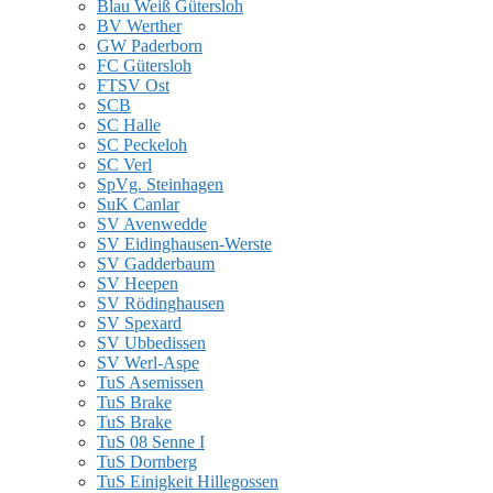
Blau Weiß Gütersloh
BV Werther
GW Paderborn
FC Gütersloh
FTSV Ost
SCB
SC Halle
SC Peckeloh
SC Verl
SpVg. Steinhagen
SuK Canlar
SV Avenwedde
SV Eidinghausen-Werste
SV Gadderbaum
SV Heepen
SV Rödinghausen
SV Spexard
SV Ubbedissen
SV Werl-Aspe
TuS Asemissen
TuS Brake
TuS Brake
TuS 08 Senne I
TuS Dornberg
TuS Einigkeit Hillegossen