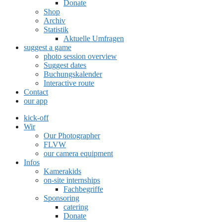
Donate
Shop
Archiv
Statistik
Aktuelle Umfragen
suggest a game
photo session overview
Suggest dates
Buchungskalender
Interactive route
Contact
our app
kick-off
Wir
Our Photographer
FLVW
our camera equipment
Infos
Kamerakids
on-site internships
Fachbegriffe
Sponsoring
catering
Donate