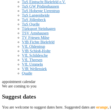
TuS Eintracht Bielefeld e.V.
TuS GW Pödinghausen
TuS Hoberge Uerentrup
TuS Langenheide
TuS Jöllenbeck
TuS Quelle
Türksport Steinhagen
TSV Amshausen
TV Friesen Milse
VfB Fichte Bielefeld
VfL Oldentrup
VfB Schloß-Holte
VfL Schildesche
VfL Theesen
VfL Ummeln
VfR Wellensiek
Qualle
appointment calendar
We are coming to you
Suggest dates
You are welcome to suggest dates here. Suggested dates are
orange
, 