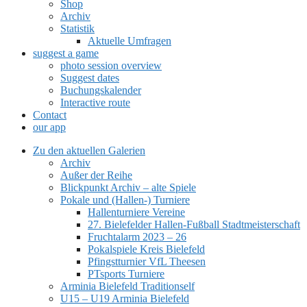
Shop
Archiv
Statistik
Aktuelle Umfragen
suggest a game
photo session overview
Suggest dates
Buchungskalender
Interactive route
Contact
our app
Zu den aktuellen Galerien
Archiv
Außer der Reihe
Blickpunkt Archiv – alte Spiele
Pokale und (Hallen-) Turniere
Hallenturniere Vereine
27. Bielefelder Hallen-Fußball Stadtmeisterschaft
Fruchtalarm 2023 – 26
Pokalspiele Kreis Bielefeld
Pfingstturnier VfL Theesen
PTsports Turniere
Arminia Bielefeld Traditionself
U15 – U19 Arminia Bielefeld