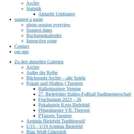
Archiv
Statistik
Aktuelle Umfragen
suggest a game
photo session overview
Suggest dates
Buchungskalender
Interactive route
Contact
our app
Zu den aktuellen Galerien
Archiv
Außer der Reihe
Blickpunkt Archiv – alte Spiele
Pokale und (Hallen-) Turniere
Hallenturniere Vereine
27. Bielefelder Hallen-Fußball Stadtmeisterschaft
Fruchtalarm 2023 – 26
Pokalspiele Kreis Bielefeld
Pfingstturnier VfL Theesen
PTsports Turniere
Arminia Bielefeld Traditionself
U15 – U19 Arminia Bielefeld
Blau Weiß Gütersloh