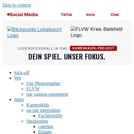
Skip to content
Social Media
TikTok
Insta
Chat
JUGENDFUSSBALL IN OWL
•
KAMERAKIDS-PROJEKT
DEIN SPIEL. UNSER FOKUS.
kick-off
Wir
Our Photographer
FLVW
our camera equipment
Infos
Kamerakids
on-site internships
Fachbegriffe
Sponsoring
catering
Donate