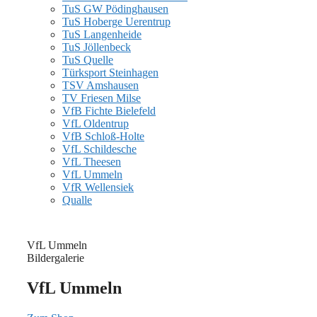
TuS GW Pödinghausen
TuS Hoberge Uerentrup
TuS Langenheide
TuS Jöllenbeck
TuS Quelle
Türksport Steinhagen
TSV Amshausen
TV Friesen Milse
VfB Fichte Bielefeld
VfL Oldentrup
VfB Schloß-Holte
VfL Schildesche
VfL Theesen
VfL Ummeln
VfR Wellensiek
Qualle
VfL Ummeln
Bildergalerie
VfL Ummeln