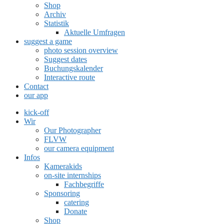
Shop
Archiv
Statistik
Aktuelle Umfragen
suggest a game
photo session overview
Suggest dates
Buchungskalender
Interactive route
Contact
our app
kick-off
Wir
Our Photographer
FLVW
our camera equipment
Infos
Kamerakids
on-site internships
Fachbegriffe
Sponsoring
catering
Donate
Shop