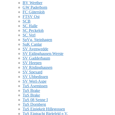
BV Werther
GW Paderborn
FC Gütersloh
FTSV Ost
SCB
SC Halle
SC Peckeloh
SC Verl
SpVg. Steinhagen
SuK Canlar
SV Avenwedde
SV Eidinghausen-Werste
SV Gadderbaum
SV Heepen
SV Rödinghausen
SV Spexard
SV Ubbedissen
SV Werl-Aspe
TuS Asemissen
TuS Brake
TuS Brake
TuS 08 Senne I
TuS Dornberg
TuS Einigkeit Hillegossen
TuS Eintracht Bielefeld e.V.