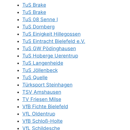
TuS Brake
TuS Brake
TuS 08 Senne I
TuS Dornberg
TuS Einigkeit Hillegossen
TuS Eintracht Bielefeld e.V.
TuS GW Pödinghausen
TuS Hoberge Uerentrup
TuS Langenheide
TuS Jöllenbeck
TuS Quelle
Türksport Steinhagen
TSV Amshausen
TV Friesen Milse
VfB Fichte Bielefeld
VfL Oldentrup
VfB Schloß-Holte
VfL Schildesche