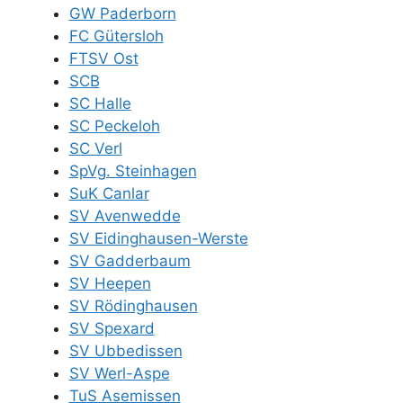
GW Paderborn
FC Gütersloh
FTSV Ost
SCB
SC Halle
SC Peckeloh
SC Verl
SpVg. Steinhagen
SuK Canlar
SV Avenwedde
SV Eidinghausen-Werste
SV Gadderbaum
SV Heepen
SV Rödinghausen
SV Spexard
SV Ubbedissen
SV Werl-Aspe
TuS Asemissen