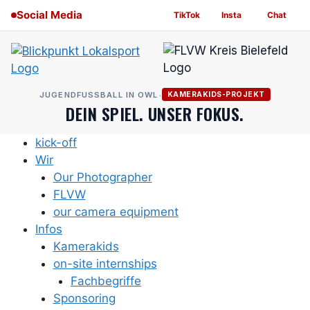
Skip
Social Media
TikTok
Insta
Chat
to
content
JUGENDFUSSBALL IN OWL
•
KAMERAKIDS-PROJEKT
DEIN SPIEL. UNSER FOKUS.
kick-off
Wir
Our Photographer
FLVW
our camera equipment
Infos
Kamerakids
on-site internships
Fachbegriffe
Sponsoring