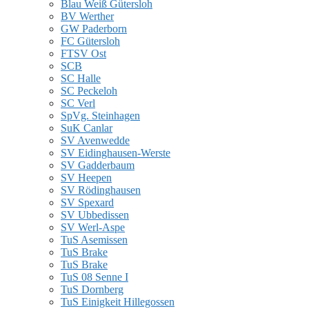
Blau Weiß Gütersloh
BV Werther
GW Paderborn
FC Gütersloh
FTSV Ost
SCB
SC Halle
SC Peckeloh
SC Verl
SpVg. Steinhagen
SuK Canlar
SV Avenwedde
SV Eidinghausen-Werste
SV Gadderbaum
SV Heepen
SV Rödinghausen
SV Spexard
SV Ubbedissen
SV Werl-Aspe
TuS Asemissen
TuS Brake
TuS Brake
TuS 08 Senne I
TuS Dornberg
TuS Einigkeit Hillegossen