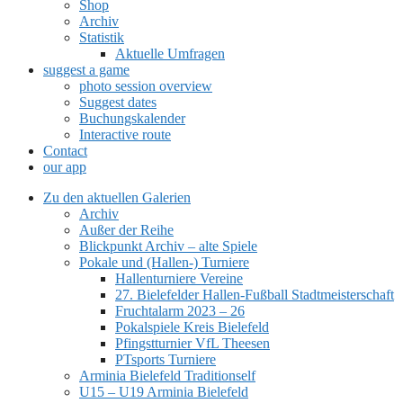
Shop
Archiv
Statistik
Aktuelle Umfragen
suggest a game
photo session overview
Suggest dates
Buchungskalender
Interactive route
Contact
our app
Zu den aktuellen Galerien
Archiv
Außer der Reihe
Blickpunkt Archiv – alte Spiele
Pokale und (Hallen-) Turniere
Hallenturniere Vereine
27. Bielefelder Hallen-Fußball Stadtmeisterschaft
Fruchtalarm 2023 – 26
Pokalspiele Kreis Bielefeld
Pfingstturnier VfL Theesen
PTsports Turniere
Arminia Bielefeld Traditionself
U15 – U19 Arminia Bielefeld