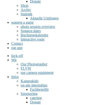
Donate
Shop
Archiv
Statistik
Aktuelle Umfragen
suggest a game
photo session overview
Suggest dates
Buchungskalender
Interactive route
Contact
our app
kick-off
Wir
Our Photographer
FLVW
our camera equipment
Infos
Kamerakids
on-site internships
Fachbegriffe
Sponsoring
catering
Donate