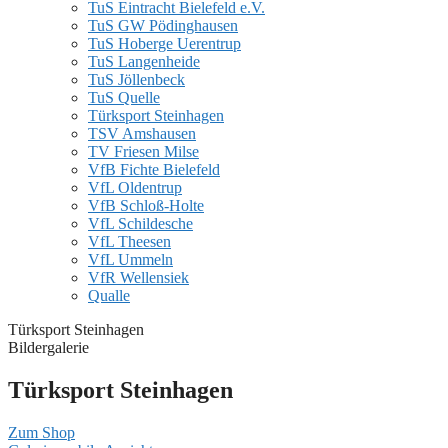
TuS Eintracht Bielefeld e.V.
TuS GW Pödinghausen
TuS Hoberge Uerentrup
TuS Langenheide
TuS Jöllenbeck
TuS Quelle
Türksport Steinhagen
TSV Amshausen
TV Friesen Milse
VfB Fichte Bielefeld
VfL Oldentrup
VfB Schloß-Holte
VfL Schildesche
VfL Theesen
VfL Ummeln
VfR Wellensiek
Qualle
Türksport Steinhagen
Bildergalerie
Türksport Steinhagen
Zum Shop