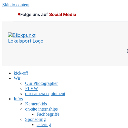
Skip to content
Folge uns auf
Social Media
kick-off
Wir
Our Photographer
FLVW
our camera equipment
Infos
Kamerakids
on-site internships
Fachbegriffe
Sponsoring
catering