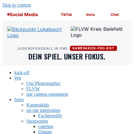
Skip to content
Social Media
TikTok
Insta
Chat
JUGENDFUSSBALL IN OWL
•
KAMERAKIDS-PROJEKT
DEIN SPIEL. UNSER FOKUS.
kick-off
Wir
Our Photographer
FLVW
our camera equipment
Infos
Kamerakids
on-site internships
Fachbegriffe
Sponsoring
catering
Donate