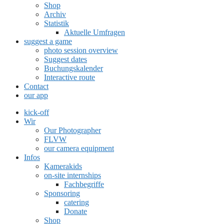
Shop
Archiv
Statistik
Aktuelle Umfragen
suggest a game
photo session overview
Suggest dates
Buchungskalender
Interactive route
Contact
our app
kick-off
Wir
Our Photographer
FLVW
our camera equipment
Infos
Kamerakids
on-site internships
Fachbegriffe
Sponsoring
catering
Donate
Shop