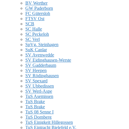
BV Werther
GW Paderborn
FC Gütersloh
FTSV Ost
SCB
SC Halle
SC Peckeloh
SC Verl
SpVg. Steinhagen
SuK Canlar
SV Avenwedde
SV Eidinghausen-Werste
SV Gadderbaum
SV Heepen
SV Rödinghausen
SV Spexard
SV Ubbedissen
SV Werl-Aspe
TuS Asemissen
TuS Brake
TuS Brake
TuS 08 Senne I
TuS Dornberg
TuS Einigkeit Hillegossen
TuS Eintracht Bielefeld e.V.