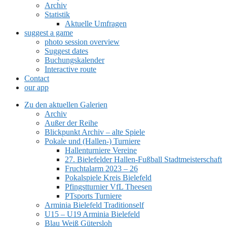
Archiv
Statistik
Aktuelle Umfragen
suggest a game
photo session overview
Suggest dates
Buchungskalender
Interactive route
Contact
our app
Zu den aktuellen Galerien
Archiv
Außer der Reihe
Blickpunkt Archiv – alte Spiele
Pokale und (Hallen-) Turniere
Hallenturniere Vereine
27. Bielefelder Hallen-Fußball Stadtmeisterschaft
Fruchtalarm 2023 – 26
Pokalspiele Kreis Bielefeld
Pfingstturnier VfL Theesen
PTsports Turniere
Arminia Bielefeld Traditionself
U15 – U19 Arminia Bielefeld
Blau Weiß Gütersloh