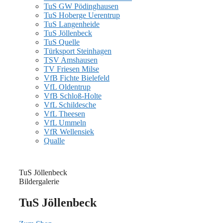
TuS GW Pödinghausen
TuS Hoberge Uerentrup
TuS Langenheide
TuS Jöllenbeck
TuS Quelle
Türksport Steinhagen
TSV Amshausen
TV Friesen Milse
VfB Fichte Bielefeld
VfL Oldentrup
VfB Schloß-Holte
VfL Schildesche
VfL Theesen
VfL Ummeln
VfR Wellensiek
Qualle
TuS Jöllenbeck
Bildergalerie
TuS Jöllenbeck